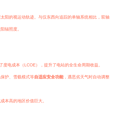
踪太阳的视运动轨迹。与仅东西向追踪的单轴系统相比，双轴
太阳辐照度。
度电成本（LCOE），提升了电站的全生命周期收益。
风保护、雪载模式等
自适应安全功能
，遇恶劣天气时自动调整
或成本高的地区价值巨大。