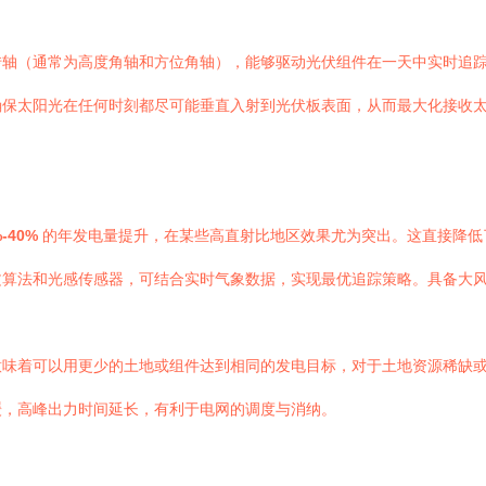
转轴（通常为高度角轴和方位角轴），能够驱动光伏组件在一天中实时追
确保太阳光在任何时刻都尽可能垂直入射到光伏板表面，从而最大化接收
%-40%
的年发电量提升，在某些高直射比地区效果尤为突出。这直接降低了
文算法和光感传感器，可结合实时气象数据，实现最优追踪策略。具备大
意味着可以用更少的土地或组件达到相同的发电目标，对于土地资源稀缺
缓，高峰出力时间延长，有利于电网的调度与消纳。